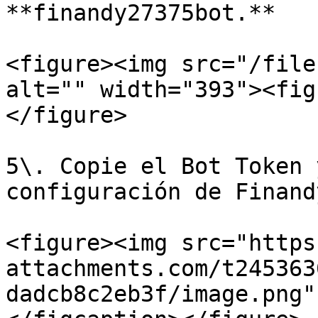
**finandy27375bot.**

<figure><img src="/file
alt="" width="393"><fig
</figure>

5\. Copie el Bot Token 
configuración de Finandy
<figure><img src="https
attachments.com/t245363
dadcb8c2eb3f/image.png"