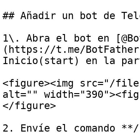
## Añadir un bot de Tel
1\. Abra el bot en [@Bo
(https://t.me/BotFather
Inicio(start) en la par
<figure><img src="/file
alt="" width="390"><fig
</figure>

2. Envíe el comando **/