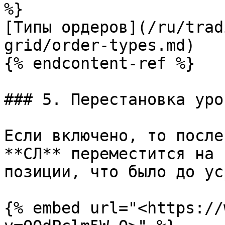
%}

[Типы ордеров](/ru/trad
grid/order-types.md)

{% endcontent-ref %}

### 5. Перестановка уров
Если включено, то после
**СЛ** переместится на 
позиции, что было до ус
{% embed url="<https://