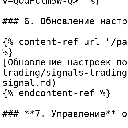
v=QOdPclm5W-Q>" %}

### 6. Обновление настр
{% content-ref url="/pa
%}

[Обновление настроек по
trading/signals-trading
signal.md)

{% endcontent-ref %}

### **7. Управление** о