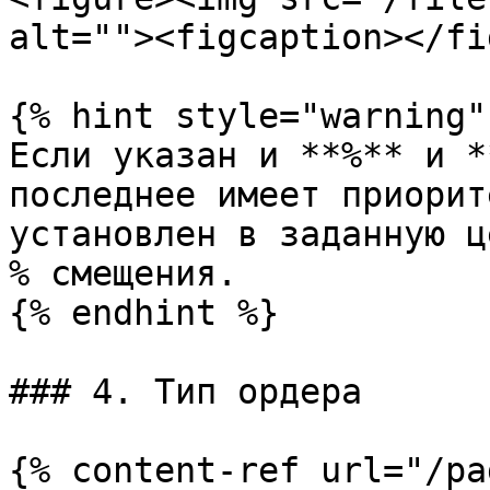
alt=""><figcaption></fi
{% hint style="warning" 
Если указан и **%** и *
последнее имеет приорит
установлен в заданную ц
% смещения.

{% endhint %}

### 4. Тип ордера

{% content-ref url="/pa