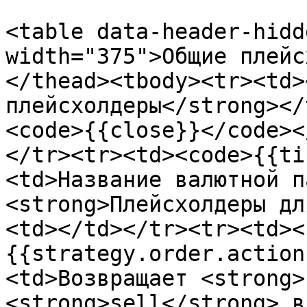
<table data-header-hidd
width="375">Общие плейс
</thead><tbody><tr><td>
плейсхолдеры</strong></
<code>{{close}}</code><
</tr><tr><td><code>{{ti
<td>Название валютной п
<strong>Плейсхолдеры дл
<td></td></tr><tr><td><
{{strategy.order.action
<td>Возвращает <strong>
<strong>sell</strong> в