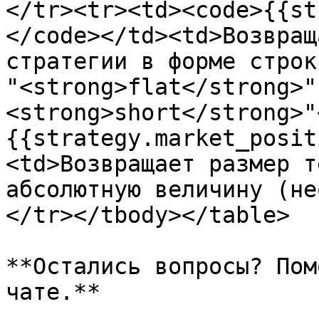
</tr><tr><td><code>{{st
</code></td><td>Возвращ
стратегии в форме строк
"<strong>flat</strong>"
<strong>short</strong>"
{{strategy.market_posit
<td>Возвращает размер т
абсолютную величину (не
</tr></tbody></table>

**Остались вопросы? Пом
чате.**
