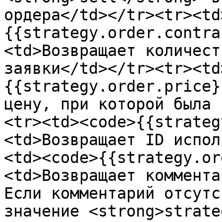
ордера</td></tr><tr><td
{{strategy.order.contra
<td>Возвращает количест
заявки</td></tr><tr><td
{{strategy.order.price}
цену, при которой была 
<tr><td><code>{{strateg
<td>Возвращает ID испол
<td><code>{{strategy.or
<td>Возвращает коммента
Если комментарий отсутс
значение <strong>strate