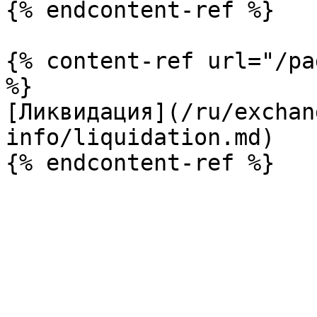
{% endcontent-ref %}

{% content-ref url="/pa
%}

[Ликвидация](/ru/exchan
info/liquidation.md)
