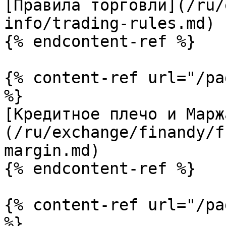
[Правила торговли](/ru/
info/trading-rules.md)

{% endcontent-ref %}

{% content-ref url="/pa
%}

[Кредитное плечо и Марж
(/ru/exchange/finandy/f
margin.md)

{% endcontent-ref %}

{% content-ref url="/pa
%}
