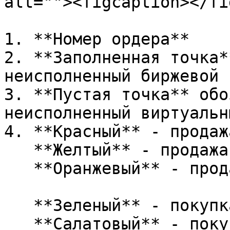
alt=""><figcaption></fi
1. **Номер ордера**

2. **Заполненная точка*
неисполненный биржевой 
3. **Пустая точка** обо
неисполненный виртуальны
4. **Красный** - продажа
   **Желтый** - продажа, ордер виртуальный\

   **Оранжевый** - продажа, ордер исполненный

   **Зеленый** - покупка\

   **Салатовый** - покупка, ордер виртуальный
