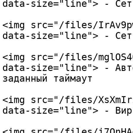
data-size="line"> - Сет
<img src="/files/IrAv9p
data-size="line"> - Сет
<img src="/files/mglOS4
data-size="line"> - Авт
заданный таймаут

<img src="/files/XsXmIr
data-size="line"> - Вир
<img src="/files/i7QnHA