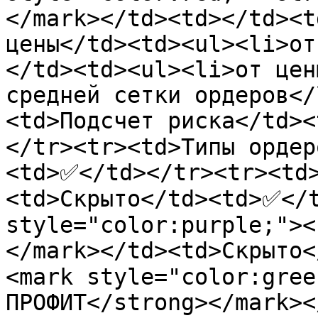
</mark></td><td></td><t
цены</td><td><ul><li>от
</td><td><ul><li>от цен
средней сетки ордеров</
<td>Подсчет риска</td>
</tr><tr><td>Типы ордер
<td>✅</td></tr><tr><td
<td>Скрыто</td><td>✅</t
style="color:purple;"><
</mark></td><td>Скрыто
<mark style="color:gree
ПРОФИТ</strong></mark><