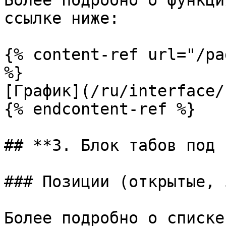
Более подробно о функци
ссылке ниже:

{% content-ref url="/pa
%}

[График](/ru/interface/
{% endcontent-ref %}

## **3. Блок табов под 
### Позиции (открытые, 
Более подробно о списке