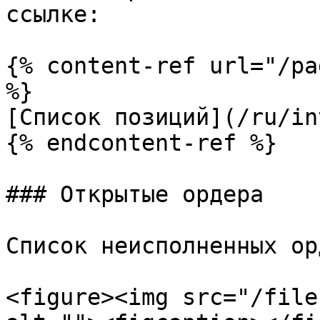
ссылке:

{% content-ref url="/pa
%}

[Список позиций](/ru/in
{% endcontent-ref %}

### Открытые ордера

Список неисполненных ор
<figure><img src="/file