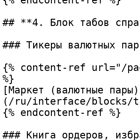
{% endcontent-ref %}

## **4. Блок табов спра
### Тикеры валютных пар
{% content-ref url="/pa
%}

[Маркет (валютные пары)
(/ru/interface/blocks/t
{% endcontent-ref %}

### Книга ордеров, избр