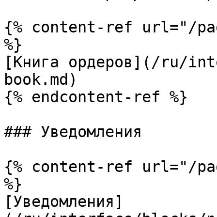
{% content-ref url="/pa
%}

[Книга ордеров](/ru/int
book.md)

{% endcontent-ref %}

### Уведомления

{% content-ref url="/pa
%}

[Уведомления]