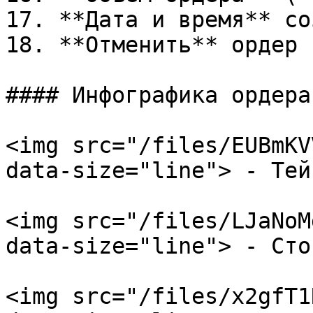
17. **Дата и время** со
18. **Отменить** ордер

#### Инфографика ордера
<img src="/files/EUBmKV
data-size="line"> - Тей
<img src="/files/LJaNoM
data-size="line"> - Сто
<img src="/files/x2gfT1