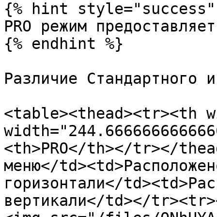
{% hint style="success" 
PRO режим предоставляет
{% endhint %}

Различие Стандартного и
<table><thead><tr><th w
width="244.666666666666
<th>PRO</th></tr></thea
меню</td><td>Расположен
горизонтали</td><td>Рас
вертикали</td></tr><tr>