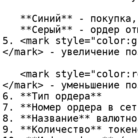
   **Синий** - покупка, ордер исполненный\

   **Серый** - ордер отменён

5. <mark style="color:g
</mark> - увеличение по
   <mark style="color:red;">**Галочка вниз**
</mark> - уменьшение по
6. **Тип ордера**

7. **Номер ордера в сет
8. **Название** валютно
9. **Количество** токен