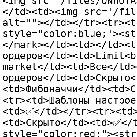
<img src="/files/ONhUYA
</td><td><img src="/fil
alt=""></td></tr><tr><t
style="color:blue;"><st
</mark></td><td></td><t
ордеров</td><td>Limit<b
market</td><td>Все</td>
ордеров</td><td>Скрыто
<td>Фибоначчи</td><td>
<tr><td>Шаблоны настрое
<td>✅</td></tr><tr><td
<td>Скрыто</td><td>✅</t
style="color:red;"><str