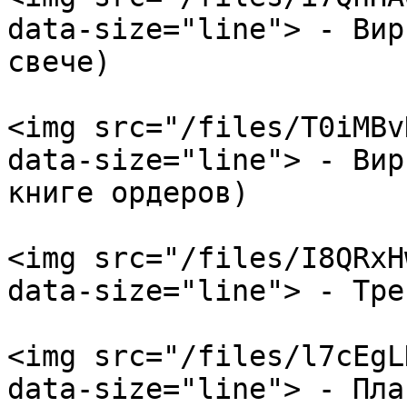
data-size="line"> - Вир
свече)

<img src="/files/T0iMBv
data-size="line"> - Вир
книге ордеров)

<img src="/files/I8QRxH
data-size="line"> - Тре
<img src="/files/l7cEgL
data-size="line"> - Пла