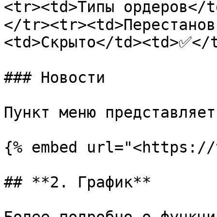
<tr><td>Типы ордеров</
</tr><tr><td>Перестанов
<td>Скрыто</td><td>✅</t
### Новости

Пункт меню представляет
{% embed url="<https://
## **2. График**
