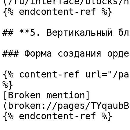
(/ru/interface/blocks/n
{% endcontent-ref %}

## **5. Вертикальный бл
### Форма создания ордер
{% content-ref url="/pa
%}

[Broken mention]
(broken://pages/TYqaubB
{% endcontent-ref %}
