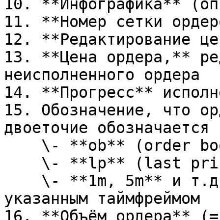
10. **Инфографика** (оп
11. **Номер сетки ордер
12. **Редактирование це
13. **Цена ордера,** ре
неисполненного ордера

14. **Прогресс** исполн
15. Обозначение, что ор
двоеточие обозначается 
    \- **ob** (order book) - книга ордеров\

    \- **lp** (last price) - текущая цена\

    \- **1m, 5m** и т.д. - триггер по свече с 
указанным таймфреймом

16. **Объём ордера** (=