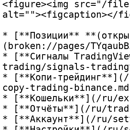
<figure><img src="/file
alt=""><figcaption></fi
* [**Позиции** **(откры
(broken://pages/TYqaubB
* [**Сигналы TradingVie
trading/signals-trading
* [**Копи-трейдинг**](/
copy-trading-binance.md)
* [**Кошельки**](/ru/ex
* [**Отчёты**](/ru/trad
* [**Аккаунт**](/ru/set
* [**Настройки**](/ru/s