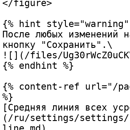
</figure>

{% hint style="warning" 
После любых изменений н
кнопку "Сохранить".\

![](/files/Ug30rWcZ0uCK
{% endhint %}

{% content-ref url="/pa
%}

[Средняя линия всех уср
(/ru/settings/settings/
line.md)
